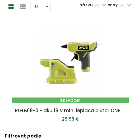
názvu
ceny
SKLADOM
RGLM18-0 - aku 18 V mini lepiaca pištoľ ONE+ (bez batérie a nabíjačky)
29,99 €
Filtrovat podle
PRIDAŤ DO KOŠÍKA