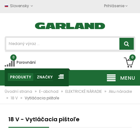
Slovensky
Prihlásenie
0
0
Porovnání
PRODUKTY
ZNAČKY
MENU
»
»
»
Úvodní strana
E-obchod
ELEKTRICKÉ NÁRADIE
Aku náradie
»
»
18 V
Vytláčacia pištoľe
18 V - Vytláčacia pištoľe