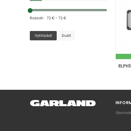
Rozsah: 72 € - 72 €
Vyhľadať
Zrušiť
INFOR
Obchodn