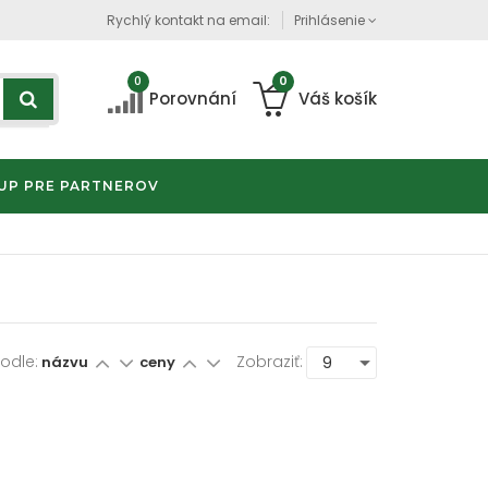
Rychlý kontakt na email:
Prihlásenie
0
0
Porovnání
Váš košík
UP PRE PARTNEROV
Podle:
Zobraziť:
názvu
ceny