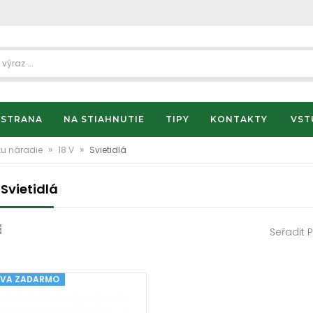
 STRANA
NA STIAHNUTIE
TIPY
KONTAKTY
VST
»
»
ku náradie
18 V
Svietidlá
 Svietidlá
Seřadit 
VA ZADARMO