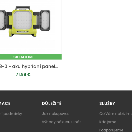
SKLADOM
RLPH18-0 - aku hybridní panelové světlo ONE+ (bez baterie a nabíječky)
71,99 €
PRIDAŤ DO KOŠÍKA
MACE
DŮLEŽITÉ
SLUŽBY
í podmínky
Jak nakupovat
Co Vám nabízím
Výhody nákupu u nás
Kdo jsme
Podporujeme