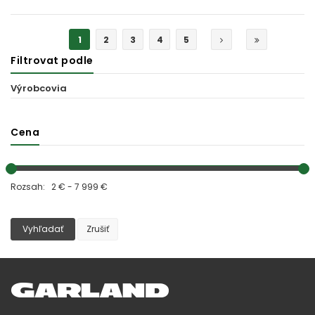
MOMENTÁLNE VYPREDANÉ
1
2
3
4
5
Filtrovat podle
Výrobcovia
Cena
Rozsah: 2 € - 7 999 €
Vyhľadať
Zrušiť