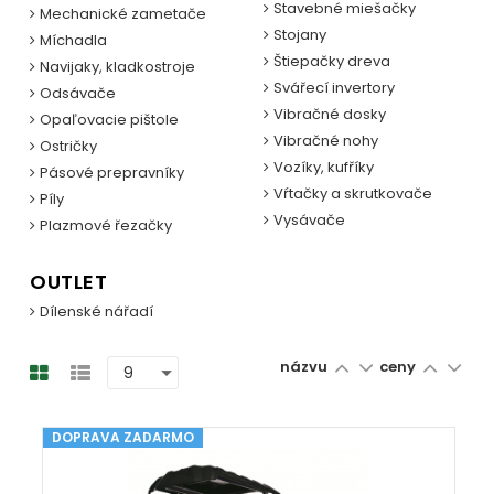
Stavebné miešačky
Mechanické zametače
Stojany
Míchadla
Štiepačky dreva
Navijaky, kladkostroje
Svářecí invertory
Odsávače
Vibračné dosky
Opaľovacie pištole
Vibračné nohy
Ostričky
Vozíky, kufříky
Pásové prepravníky
Vŕtačky a skrutkovače
Píly
Vysávače
Plazmové řezačky
OUTLET
Dílenské nářadí
názvu
ceny
DOPRAVA ZADARMO