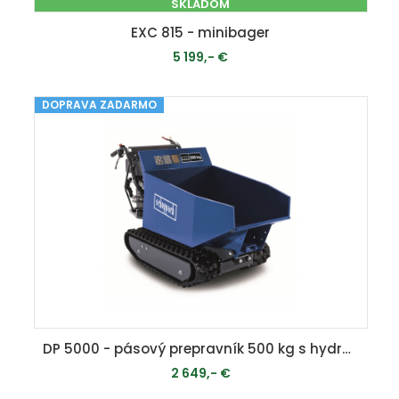
SKLADOM
EXC 815 - minibager
5 199,- €
DOPRAVA ZADARMO
PRIDAŤ DO KOŠÍKA
DP 5000 - pásový prepravník 500 kg s hydraulickým sklápaním korby
2 649,- €