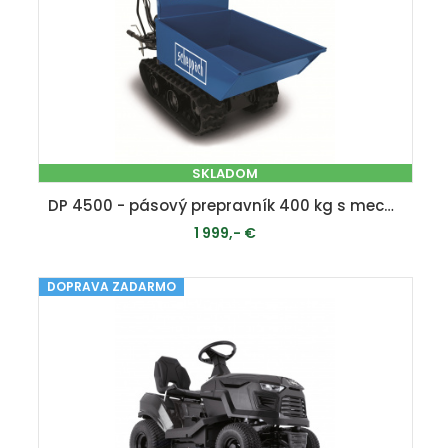
SKLADOM
DP 4500 - pásový prepravník 400 kg s mechanickým sklápaním korby
1 999,- €
DOPRAVA ZADARMO
PRIDAŤ DO KOŠÍKA