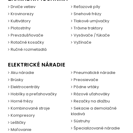
Drviče vetiev
Reťazové píly
Krovinorezy
Snehové frézy
Kultivátory
Tlakové umývačky
Plotostrihy
Trávne traktory
Prevzdušňovače
Vysávače / fúkače
Rotačné kosačky
Vyžínače
Ručné rozmetadlá
ELEKTRICKÉ NÁRADIE
Aku náradie
Pneumatické náradie
Brúsky
Preosievače
Elektrocentrály
Pôdne vrtáky
Hoblíky a preťahovačky
Rázové uťahováky
Horné frézy
Rezačky na dlažbu
Kombinované stroje
Sekacie a demolačné
kladivá
Kompresory
Sústruhy
Leštičky
Špecializované náradie
Maľovanie