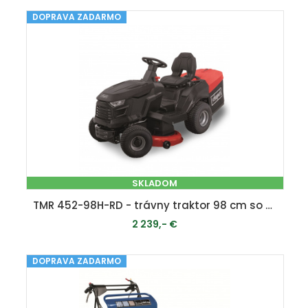
DOPRAVA ZADARMO
MOMENTÁLNE VYPREDANÉ
SKLADOM
TMR 452-98H-RD - trávny traktor 98 cm so zadným vyhadzovaním a hydrostatickou prevodovkou
2 239,- €
DOPRAVA ZADARMO
PRIDAŤ DO KOŠÍKA