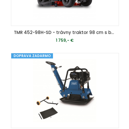
TMR 452-98H-SD - trávny traktor 98 cm s bočným vyhadzovaním a hydrostatickou prevodovkou
1 759,- €
DOPRAVA ZADARMO
MOMENTÁLNE VYPREDANÉ