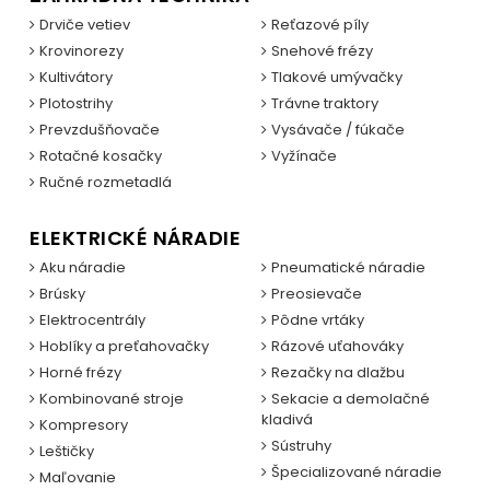
Drviče vetiev
Reťazové píly
Krovinorezy
Snehové frézy
Kultivátory
Tlakové umývačky
Plotostrihy
Trávne traktory
Prevzdušňovače
Vysávače / fúkače
Rotačné kosačky
Vyžínače
Ručné rozmetadlá
ELEKTRICKÉ NÁRADIE
Aku náradie
Pneumatické náradie
Brúsky
Preosievače
Elektrocentrály
Pôdne vrtáky
Hoblíky a preťahovačky
Rázové uťahováky
Horné frézy
Rezačky na dlažbu
Kombinované stroje
Sekacie a demolačné
kladivá
Kompresory
Sústruhy
Leštičky
Špecializované náradie
Maľovanie