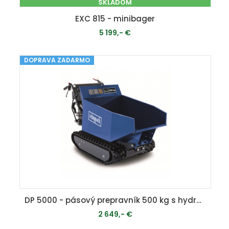
SKLADOM
EXC 815 - minibager
5 199,- €
DOPRAVA ZADARMO
PRIDAŤ DO KOŠÍKA
DP 5000 - pásový prepravník 500 kg s hydraulickým sklápaním korby
2 649,- €