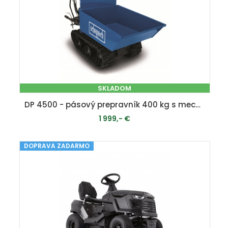
SKLADOM
DP 4500 - pásový prepravník 400 kg s mechanickým sklápaním korby
1 999,- €
DOPRAVA ZADARMO
PRIDAŤ DO KOŠÍKA