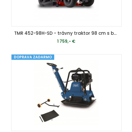
TMR 452-98H-SD - trávny traktor 98 cm s bočným vyhadzovaním a hydrostatickou prevodovkou
1 759,- €
DOPRAVA ZADARMO
MOMENTÁLNE VYPREDANÉ