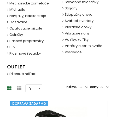
Stavebné miešačky
Mechanické zametače
Stojany
Míchadla
Štiepačky dreva
Navijaky, kladkostroje
Svářecí invertory
Odsávače
Vibračné dosky
Opaľovacie pištole
Vibračné nohy
Ostričky
Vozíky, kufříky
Pásové prepravníky
Vŕtačky a skrutkovače
Píly
Vysávače
Plazmové řezačky
OUTLET
Dílenské nářadí
názvu
ceny
DOPRAVA ZADARMO