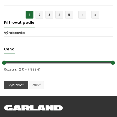
MOMENTÁLNE VYPREDANÉ
1
2
3
4
5
Filtrovat podle
Výrobcovia
Cena
Rozsah: 2 € - 7 999 €
Vyhľadať
Zrušiť