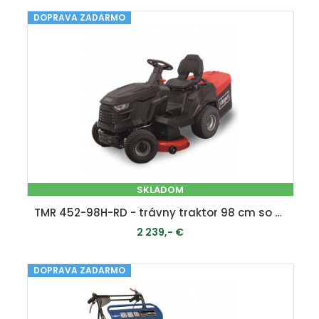
DOPRAVA ZADARMO
MOMENTÁLNE VYPREDANÉ
SKLADOM
TMR 452-98H-RD - trávny traktor 98 cm so zadným vyhadzovaním a hydrostatickou prevodovkou
2 239,- €
DOPRAVA ZADARMO
PRIDAŤ DO KOŠÍKA