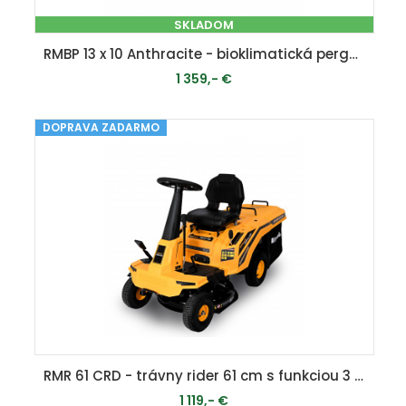
SKLADOM
RMBP 13 x 10 Anthracite - bioklimatická pergola ( 4 x 3 m )
1 359,- €
DOPRAVA ZADARMO
PRIDAŤ DO KOŠÍKA
RMR 61 CRD - trávny rider 61 cm s funkciou 3 v 1 a automatickou prevodovkou
1 119,- €