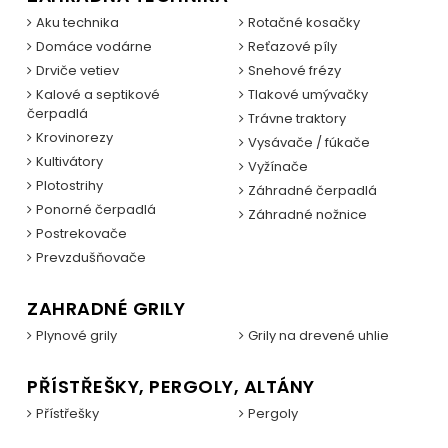
Aku technika
Rotačné kosačky
Domáce vodárne
Reťazové píly
Drviče vetiev
Snehové frézy
Kalové a septikové
Tlakové umývačky
čerpadlá
Trávne traktory
Krovinorezy
Vysávače / fúkače
Kultivátory
Vyžínače
Plotostrihy
Záhradné čerpadlá
Ponorné čerpadlá
Záhradné nožnice
Postrekovače
Prevzdušňovače
ZAHRADNÉ GRILY
Plynové grily
Grily na drevené uhlie
PŘÍSTŘEŠKY, PERGOLY, ALTÁNY
Přístřešky
Pergoly