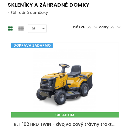
SKLENÍKY A ZÁHRADNÉ DOMKY
Záhradné domčeky
názvu
ceny
DOPRAVA ZADARMO
SKLADOM
RLT 102 HRD TWIN - dvojvalcový trávny traktor 102 cm so zadným vyhadzovaním a hydrostatickou prevodovkou