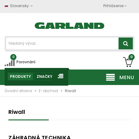
Slovensky
Prihlásenie
0
0
Porovnání
PRODUKTY
ZNAČKY
MENU
»
»
Úvodní strana
E-obchod
Riwall
Riwall
ZÁHRADNÁ TECHNIKA