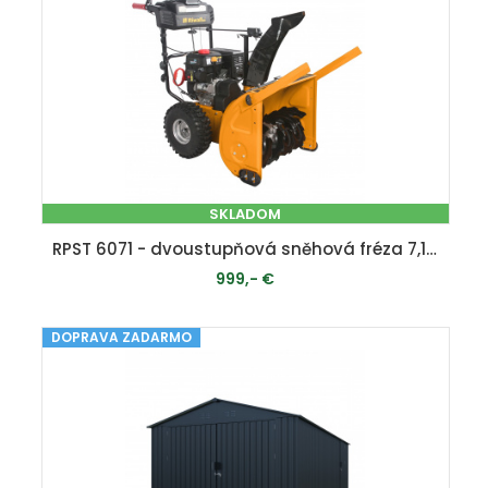
SKLADOM
RPST 6071 - dvoustupňová sněhová fréza 7,1 HP s elektrostartem
999,- €
DOPRAVA ZADARMO
PRIDAŤ DO KOŠÍKA