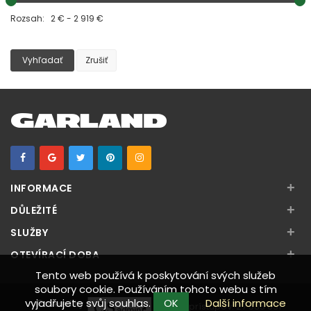
Rozsah: 2 € - 2 919 €
Vyhľadať
Zrušiť
+
INFORMACE
+
DŮLEŽITÉ
+
SLUŽBY
+
OTEVÍRACÍ DOBA
Tento web používá k poskytování svých služeb
soubory cookie. Používáním tohoto webu s tím
vyjadřujete svůj souhlas.
OK
Další informace
Počet prístupov:
27 535 631