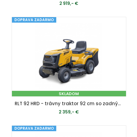
2 919,- €
DOPRAVA ZADARMO
PRIDAŤ DO KOŠÍKA
SKLADOM
RLT 92 HRD - trávny traktor 92 cm so zadným vyhadzovaním a hydrostatickou prevodovkou
2 359,- €
DOPRAVA ZADARMO
PRIDAŤ DO KOŠÍKA