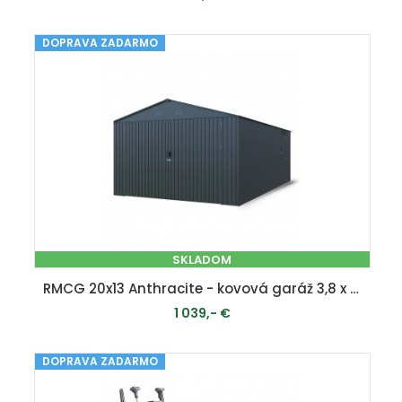
DOPRAVA ZADARMO
MOMENTÁLNE VYPREDANÉ
SKLADOM
RMCG 20x13 Anthracite - kovová garáž 3,8 x 6 m se sedlovou střechou Antracit
1 039,- €
DOPRAVA ZADARMO
PRIDAŤ DO KOŠÍKA