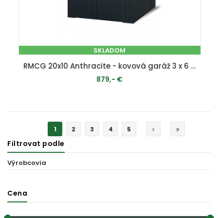
SKLADOM
RMCG 20x10 Anthracite - kovová garáž 3 x 6 m se sedlovou střechou Antracit
879,- €
PRIDAŤ DO KOŠÍKA
1
2
3
4
5
Filtrovat podle
Výrobcovia
Cena