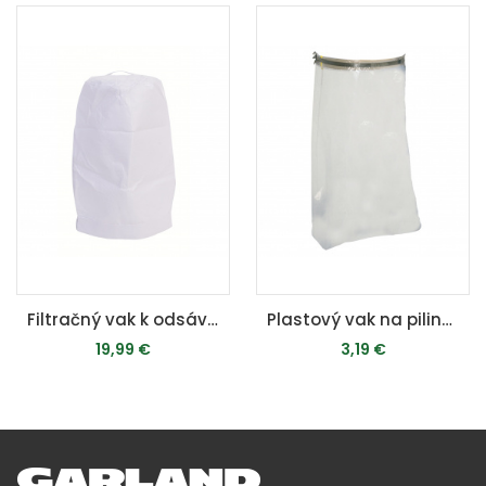
Filtračný vak k odsávaču pilín - pre DC 12/HA 1600/HD 12/DC 500
Plastový vak na piliny - pre DC 12/HA 1600/HD 12/DC 500
19,99 €
3,19 €
PRIDAŤ DO KOŠÍKA
PRIDAŤ DO KOŠÍKA