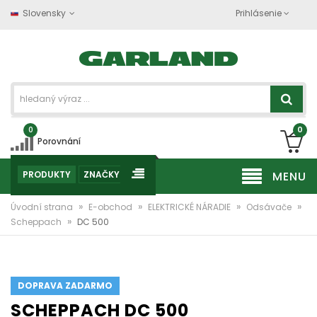
Slovensky
Prihlásenie
0
0
Porovnání
PRODUKTY
ZNAČKY
MENU
»
»
»
»
Úvodní strana
E-obchod
ELEKTRICKÉ NÁRADIE
Odsávače
»
Scheppach
DC 500
DOPRAVA ZADARMO
SCHEPPACH DC 500