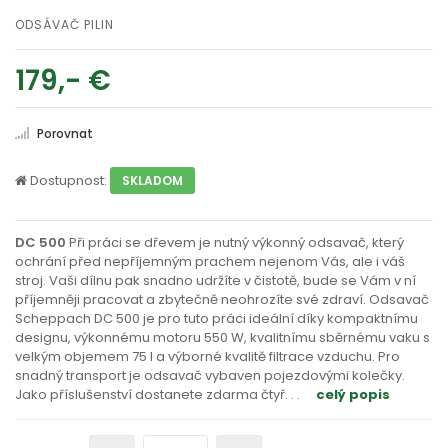
ODSÁVAČ PILIN
179,- €
Porovnat
Dostupnost:
SKLADOM
DC 500
Při práci se dřevem je nutný výkonný odsavač, který
ochrání před nepříjemným prachem nejenom Vás, ale i váš
stroj. Vaši dílnu pak snadno udržíte v čistotě, bude se Vám v ní
příjemněji pracovat a zbytečně neohrozíte své zdraví. Odsavač
Scheppach DC 500 je pro tuto práci ideální díky kompaktnímu
designu, výkonnému motoru 550 W, kvalitnímu sběrnému vaku s
velkým objemem 75 l a výborné kvalitě filtrace vzduchu. Pro
snadný transport je odsavač vybaven pojezdovými kolečky.
Jako příslušenství dostanete zdarma čtyř
. . .
celý popis