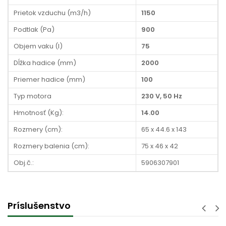
Prietok vzduchu (m3/h)
1150
Podtlak (Pa)
900
Objem vaku (l)
75
Dĺžka hadice (mm)
2000
Priemer hadice (mm)
100
Typ motora
230 V, 50 Hz
Hmotnosť (Kg):
14.00
Rozmery (cm):
65 x 44.6 x 143
Rozmery balenia (cm):
75 x 46 x 42
Obj.č.:
5906307901
Príslušenstvo