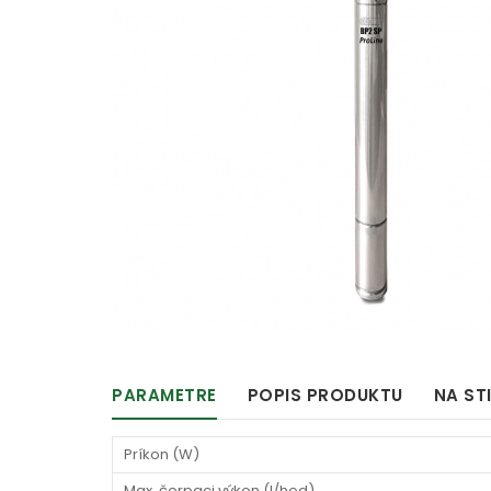
PARAMETRE
POPIS PRODUKTU
NA ST
Príkon (W)
Max. čerpaci výkon (l/hod)