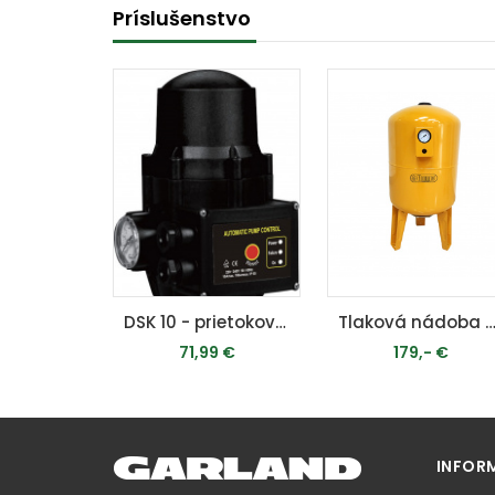
Príslušenstvo
DSK 10 - prietokový spínač (Hydrokontrola)
Tlaková nádoba 80
71,99 €
179,- €
PRIDAŤ DO KOŠÍKA
PRIDAŤ DO KOŠÍKA
INFOR