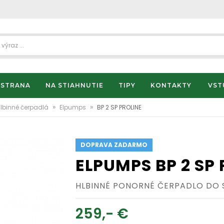
 STRANA
NA STIAHNUTIE
TIPY
KONTAKTY
VST
»
»
lbinné čerpadlá
Elpumps
BP 2 SP PROLINE
DOPRAVA ZADARMO
ELPUMPS BP 2 SP
HLBINNÉ PONORNÉ ČERPADLO DO 
259,- €