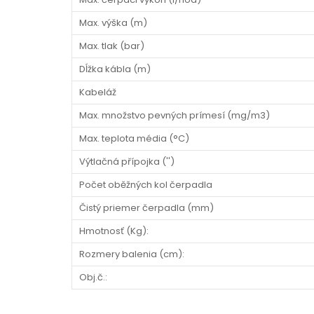
Max. výška (m)
Max. tlak (bar)
Dĺžka kábla (m)
Kabeláž
Max. množstvo pevných prímesí (mg/m3)
Max. teplota média (°C)
Výtlačná přípojka ('')
Počet oběžných kol čerpadla
Čistý priemer čerpadla (mm)
Hmotnosť (Kg):
Rozmery balenia (cm):
Obj.č.: