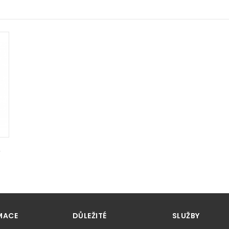
 l
MACE
DŮLEŽITÉ
SLUŽBY