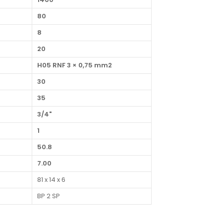
80
8
20
H05 RNF 3 × 0,75 mm2
30
35
3/4"
1
50.8
7.00
81 x 14 x 6
BP 2 SP