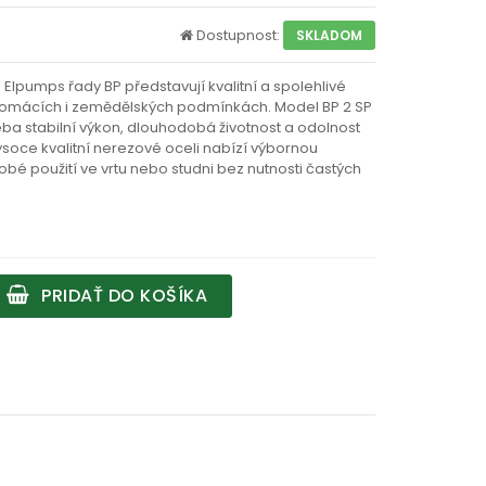
Dostupnost:
SKLADOM
lpumps řady BP představují kvalitní a spolehlivé
 domácích i zemědělských podmínkách. Model BP 2 SP
eba stabilní výkon, dlouhodobá životnost a odolnost
ysoce kvalitní nerezové oceli nabízí výbornou
bé použití ve vrtu nebo studni bez nutnosti častých
PRIDAŤ DO KOŠÍKA