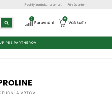
Rychlý kontakt na email:
Prihlásenie
0
0
Porovnání
Váš košík
UP PRE PARTNEROV
 PROLINE
STUDNÍ A VRTOV