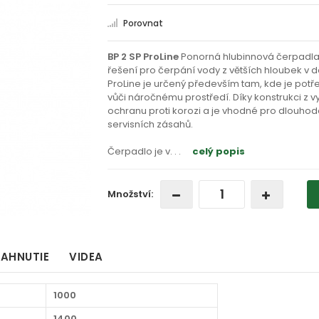
Porovnat
BP 2 SP ProLine
Ponorná hlubinnová čerpadla E
řešení pro čerpání vody z větších hloubek v
ProLine je určený především tam, kde je potř
vůči náročnému prostředí. Díky konstrukci z v
ochranu proti korozi a je vhodné pro dlouhodo
servisních zásahů.
Čerpadlo je v
. . .
celý popis
Množství:
IAHNUTIE
VIDEA
1000
1400