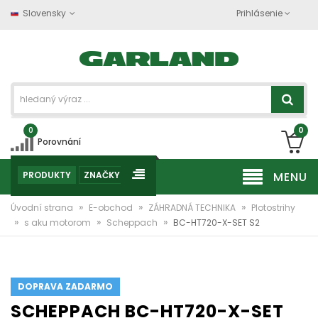
Slovensky
Prihlásenie
0
0
Porovnání
PRODUKTY
ZNAČKY
MENU
»
»
»
Úvodní strana
E-obchod
ZÁHRADNÁ TECHNIKA
Plotostrihy
»
»
»
s aku motorom
Scheppach
BC-HT720-X-SET S2
DOPRAVA ZADARMO
SCHEPPACH BC-HT720-X-SET