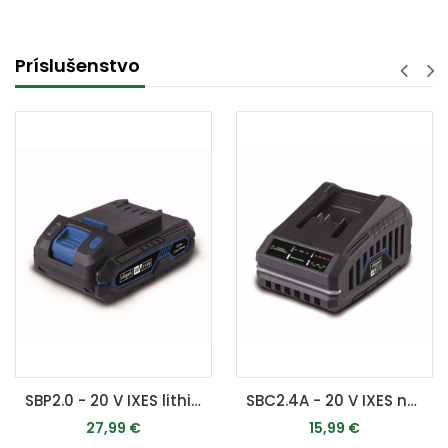
Príslušenstvo
SBP2.0 - 20 V IXES lithium-iontová baterie 2 Ah
SBC2.4A - 20 V IXES nabíjačka 2,4 A
27,99 €
15,99 €