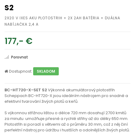
S2
2X20 V IXES AKU PLOTOSTRIH + 2X 2AH BATÉRIA + DUÁLNA
NABÍJAČKA 2,4 A
177,- €
Porovnat
Dostupnost:
SKLADOM
BC-HT720-X-SET S2
Výkonné akumulátorový plotostřih
Scheppach BC-HT720-X jsou ideálním nástrojem pro snadné a
efektivní tvarování živých plotů a keřů.
S výkonnou střižnou lištou o délce 720 mm dosahují 2700 kmitů
za minutu umožňuje přesné a rychlé střihy až do délky 650 mm.
Plotostřih si poradí s větvemi až o průměru 30 mm, což z něj činí
perfektní nástroj pro údržbu i hustších a odolnějších živých plotů.