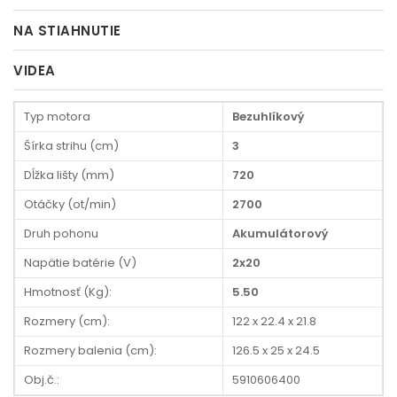
NA STIAHNUTIE
VIDEA
Typ motora
Bezuhlíkový
Šírka strihu (cm)
3
Dĺžka lišty (mm)
720
Otáčky (ot/min)
2700
Druh pohonu
Akumulátorový
Napätie batérie (V)
2x20
Hmotnosť (Kg):
5.50
Rozmery (cm):
122 x 22.4 x 21.8
Rozmery balenia (cm):
126.5 x 25 x 24.5
Obj.č.:
5910606400