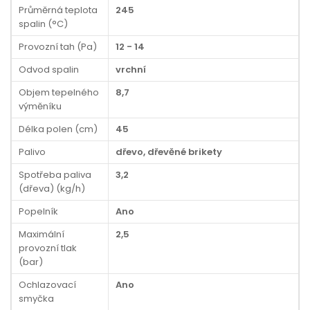
Průměrná teplota
245
spalin (°C)
Provozní tah (Pa)
12 - 14
Odvod spalin
vrchní
Objem tepelného
8,7
výměníku
Délka polen (cm)
45
Palivo
dřevo, dřevěné brikety
Spotřeba paliva
3,2
(dřeva) (kg/h)
Popelník
Ano
Maximální
2,5
provozní tlak
(bar)
Ochlazovací
Ano
smyčka