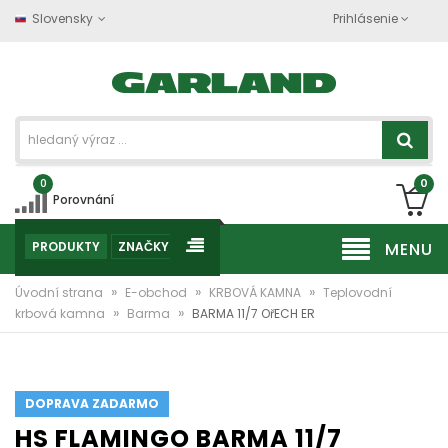
Slovensky
Prihlásenie
0
0
Porovnání
PRODUKTY
ZNAČKY
MENU
»
»
»
Úvodní strana
E-obchod
KRBOVÁ KAMNA
Teplovodní
»
»
krbová kamna
Barma
BARMA 11/7 OřECH ER
DOPRAVA ZADARMO
HS FLAMINGO BARMA 11/7