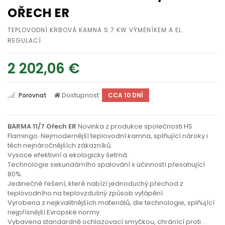
OŘECH ER
TEPLOVODNÍ KRBOVÁ KAMNA S 7 KW VÝMĚNÍKEM A EL.
REGULACÍ
2 202,06 €
Dostupnost:
Porovnat
CCA 10 DNÍ
BARMA 11/7 Ořech ER
Novinka z produkce společnosti HS
Flamingo. Nejmodernější teplovodní kamna, splňující nároky i
těch nejnáročnějších zákazníků.
Vysoce efektivní a ekologicky šetrná.
Technologie sekundárního spalování s účinností přesahující
80%.
Jedinečné řešení, které nabízí jednoduchý přechod z
teplovodního na teplovzdušný způsob vytápění.
Vyrobena z nejkvalitnějších materiálů, dle technologie, splňující
nejpřísnější Evropské normy.
Vybavena standardně ochlazovací smyčkou, chránící proti
. .