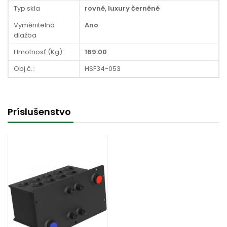
Typ skla
rovné, luxury černěné
Vyměnitelná
Ano
dlažba
Hmotnosť (Kg):
169.00
Obj.č.:
HSF34-053
Príslušenstvo