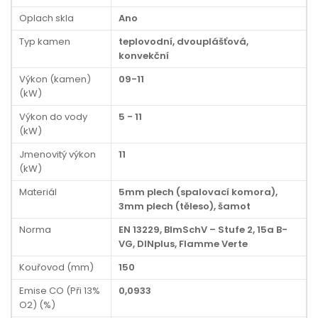
Oplach skla
Ano
Typ kamen
teplovodní, dvouplášťová,
konvekční
Výkon (kamen)
09-11
(kW)
Výkon do vody
5 - 11
(kW)
Jmenovitý výkon
11
(kW)
Materiál
5mm plech (spalovací komora),
3mm plech (těleso), šamot
Norma
EN 13229, BImSchV – Stufe 2, 15a B-
VG, DINplus, Flamme Verte
Kouřovod (mm)
150
Emise CO (Při 13%
0,0933
O2) (%)