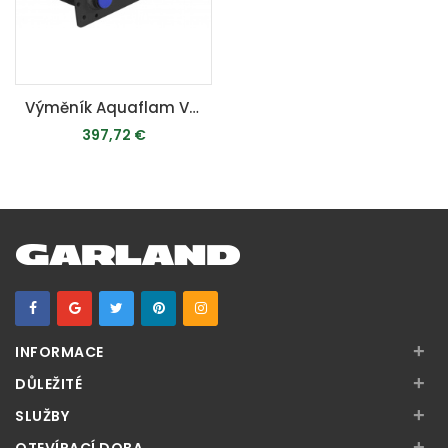
Výměník Aquaflam VARIO 5kW - teplovodní krbová kamna
397,72 €
MOMENTÁLNE VYPREDANÉ
+
INFORMACE
+
DŮLEŽITÉ
+
SLUŽBY
+