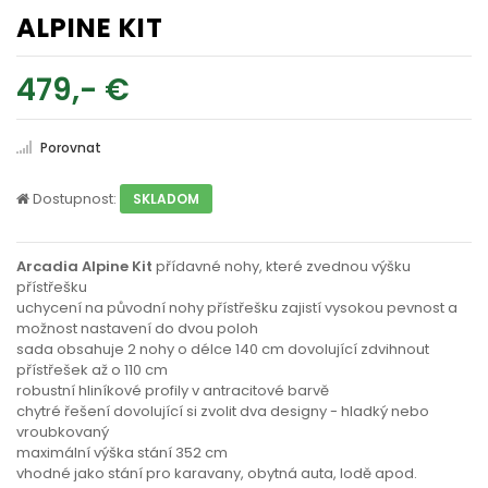
ALPINE KIT
479,- €
Porovnat
Dostupnost:
SKLADOM
Arcadia Alpine Kit
přídavné nohy, které zvednou výšku
přístřešku
uchycení na původní nohy přístřešku zajistí vysokou pevnost a
možnost nastavení do dvou poloh
sada obsahuje 2 nohy o délce 140 cm dovolující zdvihnout
přístřešek až o 110 cm
robustní hliníkové profily v antracitové barvě
chytré řešení dovolující si zvolit dva designy - hladký nebo
vroubkovaný
maximální výška stání 352 cm
vhodné jako stání pro karavany, obytná auta, lodě apod.