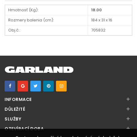
Hmotnosť (Kg):
18.00
Rozmery balenia (cm):
184 x 31 x 16
Obj.č.:
705832
+
INFORMACE
+
DŮLEŽITÉ
+
SLUŽBY
+
OTEVÍRACÍ DOBA