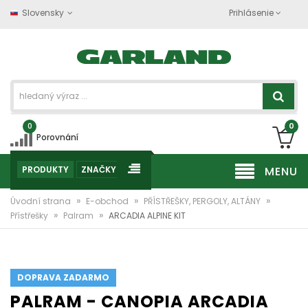
Slovensky
Prihlásenie
0
0
Porovnání
PRODUKTY
ZNAČKY
MENU
»
»
»
Úvodní strana
E-obchod
PŘÍSTŘEŠKY, PERGOLY, ALTÁNY
»
»
Přístřešky
Palram
ARCADIA ALPINE KIT
DOPRAVA ZADARMO
PALRAM - CANOPIA ARCADIA