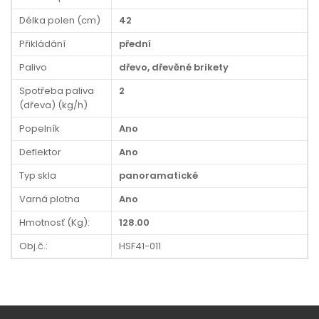
Délka polen (cm)
42
Přikládání
přední
Palivo
dřevo, dřevěné brikety
Spotřeba paliva
2
(dřeva) (kg/h)
Popelník
Ano
Deflektor
Ano
Typ skla
panoramatické
Varná plotna
Ano
Hmotnosť (Kg):
128.00
Obj.č.:
HSF41-011