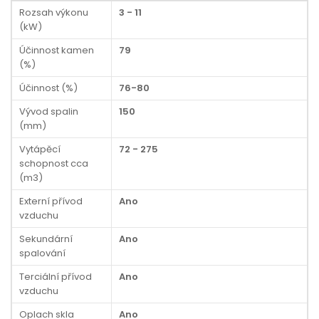
Rozsah výkonu
3 - 11
(kW)
Účinnost kamen
79
(%)
Účinnost (%)
76-80
Vývod spalin
150
(mm)
Vytápěcí
72 - 275
schopnost cca
(m3)
Externí přívod
Ano
vzduchu
Sekundární
Ano
spalování
Terciální přívod
Ano
vzduchu
Oplach skla
Ano