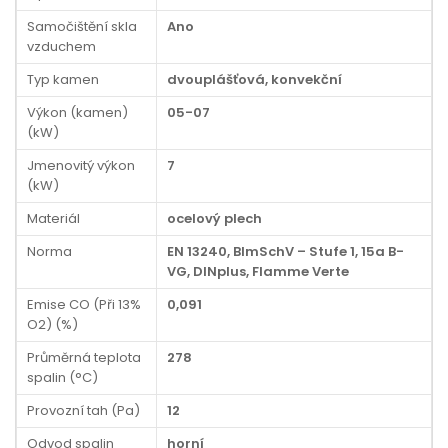
Samočištění skla
Ano
vzduchem
Typ kamen
dvouplášťová, konvekční
Výkon (kamen)
05-07
(kW)
Jmenovitý výkon
7
(kW)
Materiál
ocelový plech
Norma
EN 13240, BImSchV – Stufe 1, 15a B-
VG, DINplus, Flamme Verte
Emise CO (Při 13%
0,091
O2) (%)
Průměrná teplota
278
spalin (°C)
Provozní tah (Pa)
12
Odvod spalin
horní