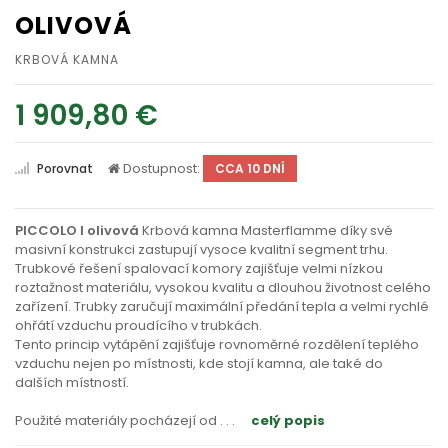
OLIVOVÁ
KRBOVÁ KAMNA
1 909,80 €
Dostupnost:
Porovnat
CCA 10 DNÍ
PICCOLO I olivová
Krbová kamna Masterflamme díky své
masivní konstrukci zastupují vysoce kvalitní segment trhu.
Trubkové řešení spalovací komory zajišťuje velmi nízkou
roztažnost materiálu, vysokou kvalitu a dlouhou životnost celého
zařízení. Trubky zaručují maximální předání tepla a velmi rychlé
ohřátí vzduchu proudícího v trubkách.
Tento princip vytápění zajišťuje rovnoměrné rozdělení teplého
vzduchu nejen po místnosti, kde stojí kamna, ale také do
dalších místností.
Použité materiály pocházejí od
. . .
celý popis