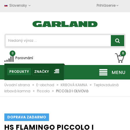
Slovensky
Prihlásenie
0
0
Porovnání
PRODUKTY
ZNAČKY
MENU
»
»
»
Úvodní strana
E-obchod
KRBOVÁ KAMNA
Teplovzdušná
»
»
krbová kamna
Piccolo
PICCOLO I OLIVOVá
DOPRAVA ZADARMO
HS FLAMINGO PICCOLO I