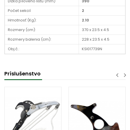
Dĺžka pílového listu (mm)
390
Počet sekcií
2
Hmotnosť (Kg):
2.10
Rozmery (cm):
370 x 23.5 x 4.5
Rozmery balenia (cm):
228 x 23.5 x 4.5
Obj.č.:
KSI017739N
Príslušenstvo