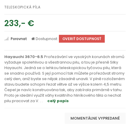
TELESKOPICKÁ PÍLA
233,- €
Dostupnost:
Porovnat
OVERIŤ DOSTUPNOSŤ
Hayauchi 3670-6.5
Prořezávání ve vysokých korunách stromů
vyžaduje spolehlivou a všestrannou pilu, a tou je přesně Silky
Hayauchi. Jedná se o lehkou teleskopickou tyčovou pilu, která
se snadno používá. S její pomocí tak můžete prořezávat stromy
celý den, aniž byste se nějak zásadně unavili. V plně rozloženém
stavu budete schopni řezat větve až ve výšce kolem 4,5 metru.
Čepel je navíc konstruována tak, aby zabírala primárně v tahu.
Proto je ideální využít váhy kvalitního hliníkového těla a nechat
pilu pracovat za V
. . .
celý popis
MOMENTÁLNE VYPREDANÉ