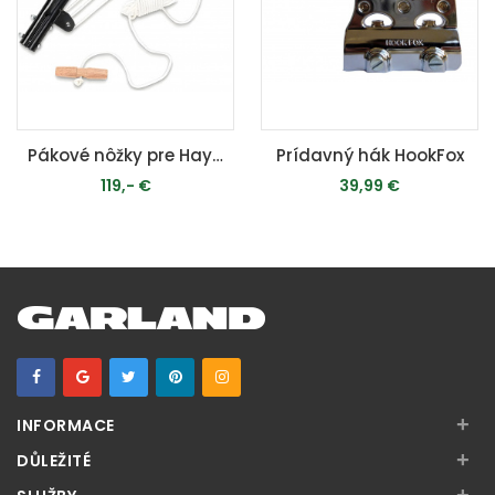
Pákové nôžky pre Hayauchi
Prídavný hák HookFox
119,- €
39,99 €
PRIDAŤ DO KOŠÍKA
MOMENTÁLNE VYPREDANÉ
+
INFORMACE
+
DŮLEŽITÉ