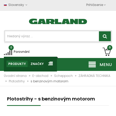
Slovensky
Prihlásenie
0
0
Porovnání
PRODUKTY
ZNAČKY
MENU
»
»
»
Úvodní strana
E-obchod
Scheppach
ZÁHRADNÁ TECHNIKA
»
»
Plotostrihy
s benzinovým motorom
Plotostrihy - s benzinovým motorom