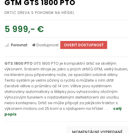
GTM GTS 1800 PTO
DRTIČ DŘEVA S POHONEM NA HŘÍDEL
5 999,- €
Dostupnost:
Porovnat
OVERIŤ DOSTUPNOSŤ
GTS 1800 PTO
GTS 1800 PTO je kompaktní drtič se skvělým
výkonem. Srdcem stroje je, jako u jiných drtičů GTM, velký buben,
na kterém jsou připevněny nože, ze speciální odolné slitiny.
Tento systém je velmi účinný a rychlý a můžete s ním drtit
čerstvé větve o průměru až 14 cm. Větve jsou systémem
vtahovány automaticky a štěpky jsou vyhazovány otočným
výhozovým tunelem s nastavitelným deflektorem do vozíku
nebo kontejneru. Drtič se může připojit za jakýkoliv traktor s
výkonem motoru od 25 koní a s výstupem na hřídel
. . .
celý
popis
MOMENTÁLNE VYPREDANÉ