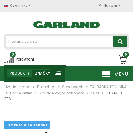
Slovensky
Prihlásenie
0
0
Porovnání
PRODUKTY
ZNAČKY
MENU
»
»
»
Úvodní strana
E-obchod
Scheppach
ZÁHRADNÁ TECHNIKA
»
»
»
»
Drviče vetiev
S hriadeľovým pohonom
GTM
GTS 1800
PTO
DOPRAVA ZADARMO