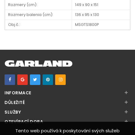
Rozmery (cm):
149 x 90 x 151
Rozmery balenia (cm):
136 x 95 x 130
Obj.č.:
MSGTS1800P
+
INFORMACE
+
DŮLEŽITÉ
+
SLUŽBY
+
OTEVÍRACÍ DOBA
Tento web používá k poskytování svých služeb