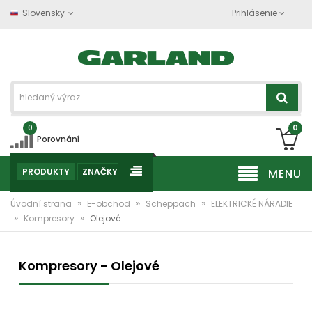
Slovensky
Prihlásenie
0
0
Porovnání
PRODUKTY
ZNAČKY
MENU
»
»
»
Úvodní strana
E-obchod
Scheppach
ELEKTRICKÉ NÁRADIE
»
»
Kompresory
Olejové
Kompresory - Olejové